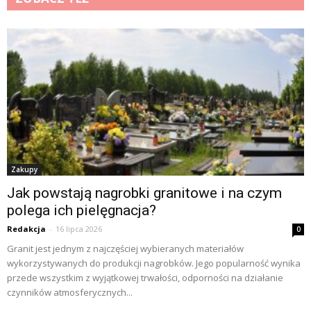
Zakupy
Jak powstają nagrobki granitowe i na czym
polega ich pielęgnacja?
Redakcja
-
16 lipca 2026
0
Granit jest jednym z najczęściej wybieranych materiałów
wykorzystywanych do produkcji nagrobków. Jego popularność wynika
przede wszystkim z wyjątkowej trwałości, odporności na działanie
czynników atmosferycznych...