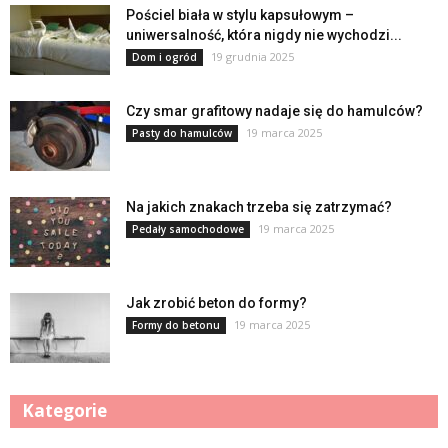
Pościel biała w stylu kapsułowym –
uniwersalność, która nigdy nie wychodzi...
19 grudnia 2025
Dom i ogród
Czy smar grafitowy nadaje się do hamulców?
19 marca 2025
Pasty do hamulców
Na jakich znakach trzeba się zatrzymać?
19 marca 2025
Pedały samochodowe
Jak zrobić beton do formy?
19 marca 2025
Formy do betonu
Kategorie