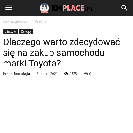
EmPlace.pl
Strona główna
Lifestyle
Lifestyle
Zakupy
Dlaczego warto zdecydować
się na zakup samochodu
marki Toyota?
Przez
Redakcja
-
18 marca 2021
1823
0