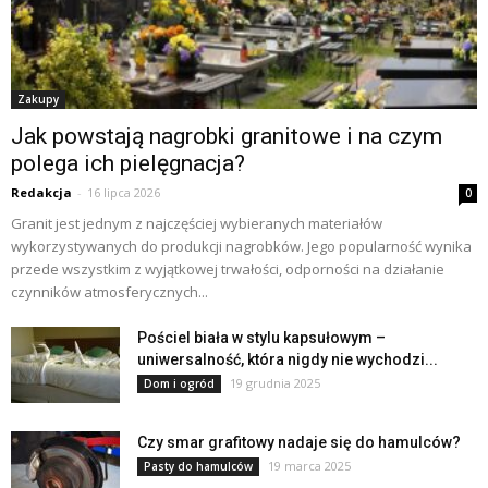
Zakupy
Jak powstają nagrobki granitowe i na czym
polega ich pielęgnacja?
Redakcja
-
16 lipca 2026
0
Granit jest jednym z najczęściej wybieranych materiałów
wykorzystywanych do produkcji nagrobków. Jego popularność wynika
przede wszystkim z wyjątkowej trwałości, odporności na działanie
czynników atmosferycznych...
Pościel biała w stylu kapsułowym –
uniwersalność, która nigdy nie wychodzi...
19 grudnia 2025
Dom i ogród
Czy smar grafitowy nadaje się do hamulców?
19 marca 2025
Pasty do hamulców