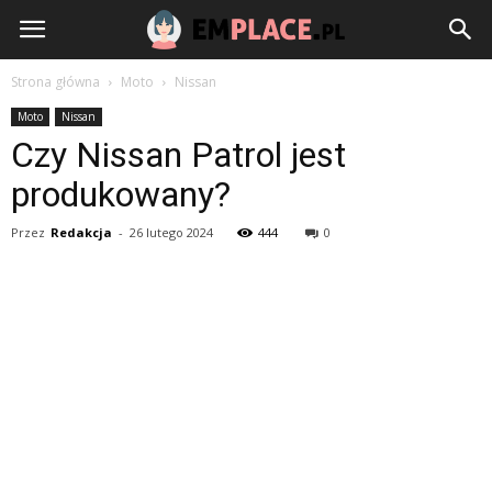
EmPlace.pl
Strona główna
Moto
Nissan
Moto
Nissan
Czy Nissan Patrol jest
produkowany?
Przez
Redakcja
-
26 lutego 2024
444
0