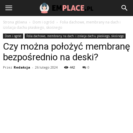
EmPlace.pl
Strona główna
Dom i ogród
Folia dachowe, membrany na dach i
izolacja dachu płaskiego, skośnego
Dom i ogród
Folia dachowe, membrany na dach i izolacja dachu płaskiego, skośnego
Czy można położyć membranę
bezpośrednio na deski?
Przez
Redakcja
-
26 lutego 2024
442
0