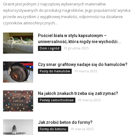
Granit jest jednym z najczęściej wybieranych materiałów
wykorzystywanych do produkcji nagrobków. Jego popularność wynika
przede wszystkim z wyjątkowej trwałości, odporności na działanie
czynników atmosferycznych...
Pościel biała w stylu kapsułowym –
uniwersalność, która nigdy nie wychodzi...
19 grudnia 2025
Dom i ogród
Czy smar grafitowy nadaje się do hamulców?
19 marca 2025
Pasty do hamulców
Na jakich znakach trzeba się zatrzymać?
19 marca 2025
Pedały samochodowe
Jak zrobić beton do formy?
19 marca 2025
Formy do betonu