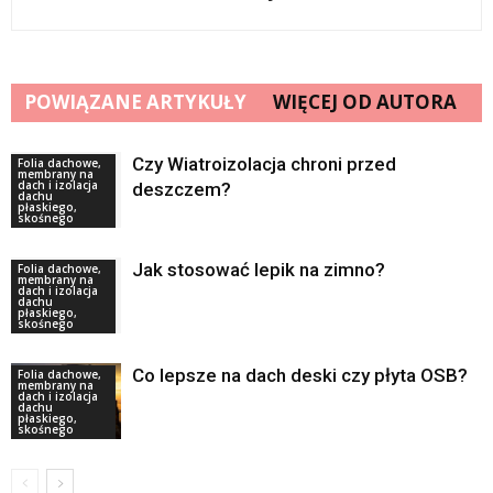
POWIĄZANE ARTYKUŁY
WIĘCEJ OD AUTORA
Czy Wiatroizolacja chroni przed
Folia dachowe,
membrany na
dach i izolacja
deszczem?
dachu
płaskiego,
skośnego
Jak stosować lepik na zimno?
Folia dachowe,
membrany na
dach i izolacja
dachu
płaskiego,
skośnego
Co lepsze na dach deski czy płyta OSB?
Folia dachowe,
membrany na
dach i izolacja
dachu
płaskiego,
skośnego