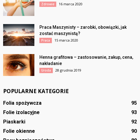
16 marca 2020
Zdrowie
Praca Maszynisty – zarobki, obowiązki, jak
zostać maszynistą?
15 marca 2020
Praca
Henna grafitowa – zastosowanie, zakup, cena,
nakładanie
28 grudnia 2019
Uroda
POPULARNE KATEGORIE
Folia spożywcza
95
Folie izolacyjne
93
Piaskarki
92
Folie okienne
90