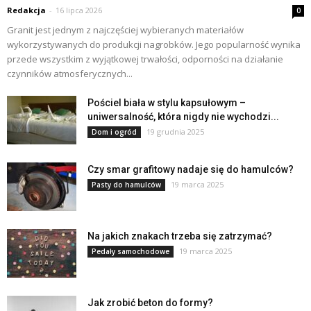
Redakcja
-
16 lipca 2026
0
Granit jest jednym z najczęściej wybieranych materiałów
wykorzystywanych do produkcji nagrobków. Jego popularność wynika
przede wszystkim z wyjątkowej trwałości, odporności na działanie
czynników atmosferycznych...
Pościel biała w stylu kapsułowym –
uniwersalność, która nigdy nie wychodzi...
19 grudnia 2025
Dom i ogród
Czy smar grafitowy nadaje się do hamulców?
19 marca 2025
Pasty do hamulców
Na jakich znakach trzeba się zatrzymać?
19 marca 2025
Pedały samochodowe
Jak zrobić beton do formy?