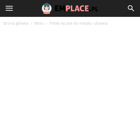
EmPlace.pl
Strona główna
Moto
Pilniki ręczne do metalu i drewna