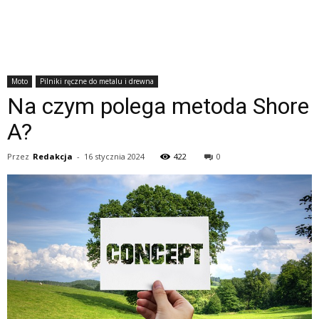
Moto
Pilniki ręczne do metalu i drewna
Na czym polega metoda Shore
A?
Przez
Redakcja
-
16 stycznia 2024
422
0