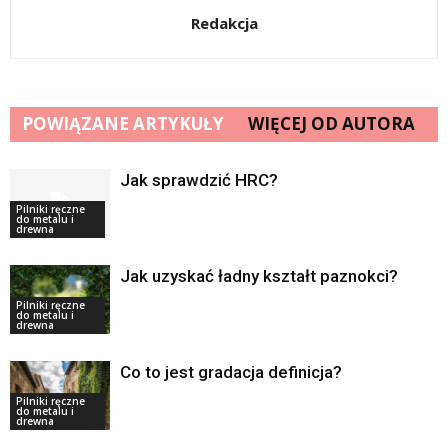
Redakcja
POWIĄZANE ARTYKUŁY
WIĘCEJ OD AUTORA
Jak sprawdzić HRC?
Pilniki ręczne
do metalu i
drewna
Jak uzyskać ładny kształt paznokci?
Pilniki ręczne
do metalu i
drewna
Co to jest gradacja definicja?
Pilniki ręczne
do metalu i
drewna