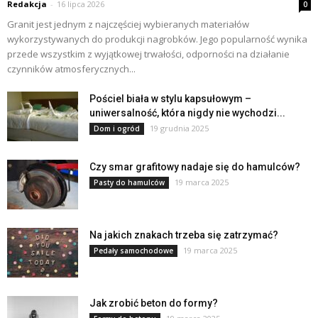
Redakcja
-
16 lipca 2026
0
Granit jest jednym z najczęściej wybieranych materiałów
wykorzystywanych do produkcji nagrobków. Jego popularność wynika
przede wszystkim z wyjątkowej trwałości, odporności na działanie
czynników atmosferycznych...
Pościel biała w stylu kapsułowym –
uniwersalność, która nigdy nie wychodzi...
19 grudnia 2025
Dom i ogród
Czy smar grafitowy nadaje się do hamulców?
19 marca 2025
Pasty do hamulców
Na jakich znakach trzeba się zatrzymać?
19 marca 2025
Pedały samochodowe
Jak zrobić beton do formy?