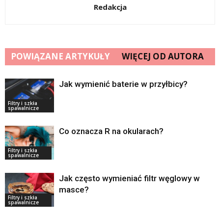
Redakcja
POWIĄZANE ARTYKUŁY
WIĘCEJ OD AUTORA
Jak wymienić baterie w przyłbicy?
Filtry i szkła
spawalnicze
Co oznacza R na okularach?
Filtry i szkła
spawalnicze
Jak często wymieniać filtr węglowy w
masce?
Filtry i szkła
spawalnicze