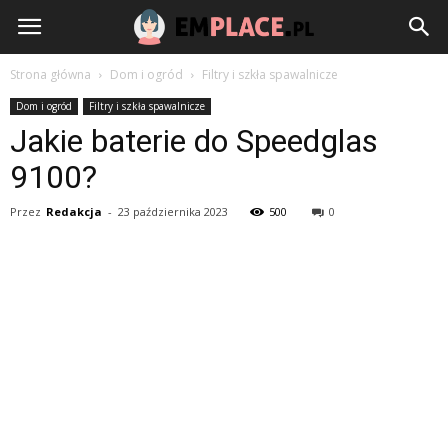
EmPlace.pl
Strona główna
Dom i ogród
Filtry i szkła spawalnicze
Dom i ogród
Filtry i szkła spawalnicze
Jakie baterie do Speedglas
9100?
Przez
Redakcja
-
23 października 2023
500
0