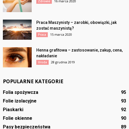
16 marca 2020
Zdrowie
Praca Maszynisty – zarobki, obowiązki, jak
zostać maszynistą?
15 marca 2020
Praca
Henna grafitowa – zastosowanie, zakup, cena,
nakładanie
28 grudnia 2019
Uroda
POPULARNE KATEGORIE
Folia spożywcza
95
Folie izolacyjne
93
Piaskarki
92
Folie okienne
90
Pasy bezpieczeństwa
89