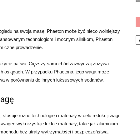
zględu na swoją masę, Phaeton może być nieco wolniejszy
Ka
wansowanym technologiom i mocnym silnikom, Phaeton
amiczne prowadzenie.
użycie paliwa. Cięższy samochód zazwyczaj zużywa
ych osiągach. W przypadku Phaetona, jego waga może
liwa w porównaniu do innych luksusowych sedanów.
wagę
tosuje różne technologie i materiały w celu redukcji wagi
agen wykorzystuje lekkie materiały, takie jak aluminium i
mochodu bez utraty wytrzymałości i bezpieczeństwa.