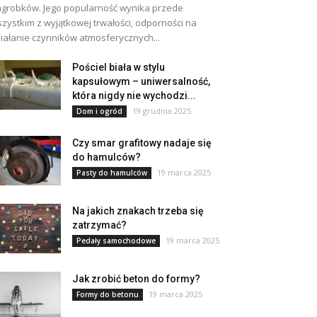
grobków. Jego popularność wynika przede
zystkim z wyjątkowej trwałości, odporności na
iałanie czynników atmosferycznych...
Pościel biała w stylu
kapsułowym – uniwersalność,
która nigdy nie wychodzi...
19 grudnia 2025
Dom i ogród
Czy smar grafitowy nadaje się
do hamulców?
19 marca 2025
Pasty do hamulców
Na jakich znakach trzeba się
zatrzymać?
19 marca 2025
Pedały samochodowe
Jak zrobić beton do formy?
19 marca 2025
Formy do betonu