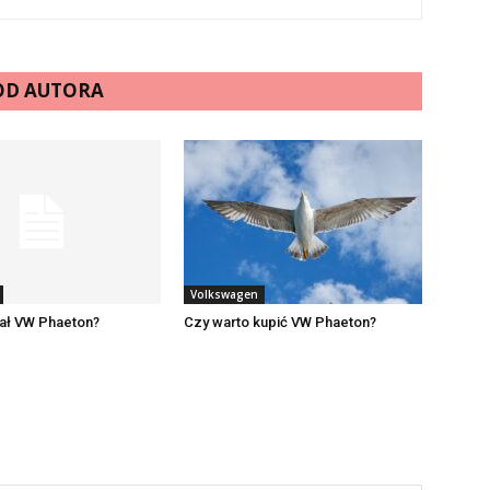
 OD AUTORA
Volkswagen
wał VW Phaeton?
Czy warto kupić VW Phaeton?