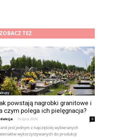
ZOBACZ TEŻ
akupy
ak powstają nagrobki granitowe i
a czym polega ich pielęgnacja?
dakcja
-
16 lipca 2026
0
anit jest jednym z najczęściej wybieranych
teriałów wykorzystywanych do produkcji