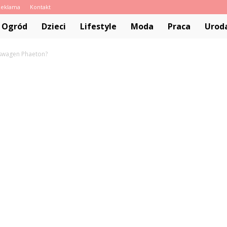
Reklama
Kontakt
pl
 Ogród
Dzieci
Lifestyle
Moda
Praca
Urod
kswagen Phaeton?