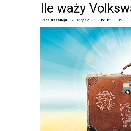
Ile waży Volks
Przez
Redakcja
-
21 lutego 2024
445
0