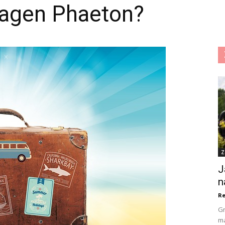
wagen Phaeton?
Z
J
n
Re
Gr
ma