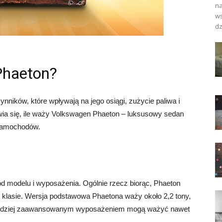
na
ws
dz
Phaeton?
ików, które wpływają na jego osiągi, zużycie paliwa i
wia się, ile waży Volkswagen Phaeton – luksusowy sedan
samochodów.
d modelu i wyposażenia. Ogólnie rzecz biorąc, Phaeton
klasie. Wersja podstawowa Phaetona waży około 2,2 tony,
 bardziej zaawansowanym wyposażeniem mogą ważyć nawet