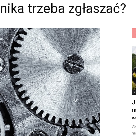
nika trzeba zgłaszać?
Z
J
n
Re
Gr
ma