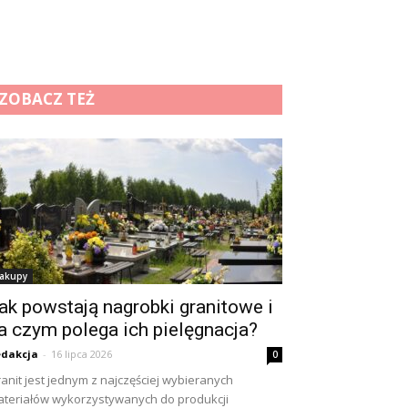
ZOBACZ TEŻ
akupy
ak powstają nagrobki granitowe i
a czym polega ich pielęgnacja?
dakcja
-
16 lipca 2026
0
anit jest jednym z najczęściej wybieranych
teriałów wykorzystywanych do produkcji