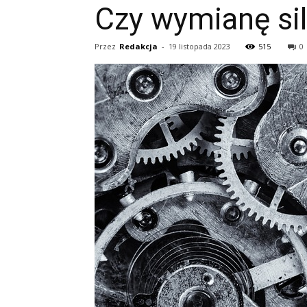
Czy wymianę sil
Przez
Redakcja
-
19 listopada 2023
515
0