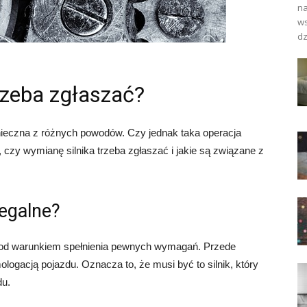
na
ws
dz
rzeba zgłaszać?
eczna z różnych powodów. Czy jednak taka operacja
zy wymianę silnika trzeba zgłaszać i jakie są związane z
legalne?
 pod warunkiem spełnienia pewnych wymagań. Przede
ogacją pojazdu. Oznacza to, że musi być to silnik, który
du.