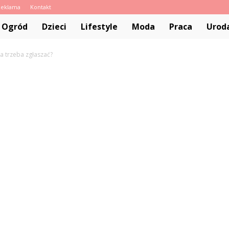
Reklama
Kontakt
pl
 Ogród
Dzieci
Lifestyle
Moda
Praca
Urod
a trzeba zgłaszać?