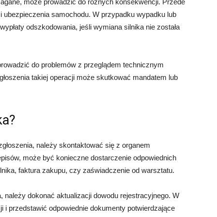
ymagane, może prowadzić do różnych konsekwencji. Przede
ci ubezpieczenia samochodu. W przypadku wypadku lub
wypłaty odszkodowania, jeśli wymiana silnika nie została
 prowadzić do problemów z przeglądem technicznym
zgłoszenia takiej operacji może skutkować mandatem lub
ka?
 zgłoszenia, należy skontaktować się z organem
zepisów, może być konieczne dostarczenie odpowiednich
nika, faktura zakupu, czy zaświadczenie od warsztatu.
, należy dokonać aktualizacji dowodu rejestracyjnego. W
ji i przedstawić odpowiednie dokumenty potwierdzające