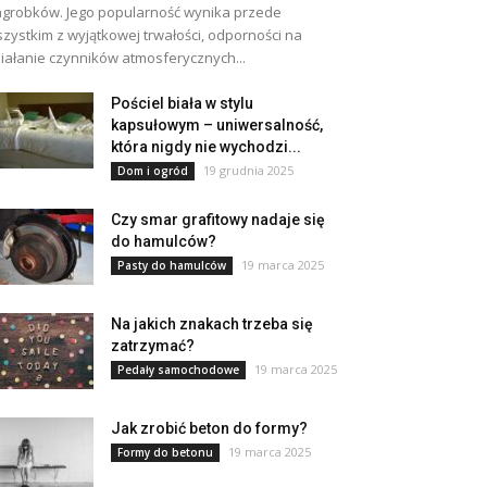
grobków. Jego popularność wynika przede
zystkim z wyjątkowej trwałości, odporności na
iałanie czynników atmosferycznych...
Pościel biała w stylu
kapsułowym – uniwersalność,
która nigdy nie wychodzi...
19 grudnia 2025
Dom i ogród
Czy smar grafitowy nadaje się
do hamulców?
19 marca 2025
Pasty do hamulców
Na jakich znakach trzeba się
zatrzymać?
19 marca 2025
Pedały samochodowe
Jak zrobić beton do formy?
19 marca 2025
Formy do betonu