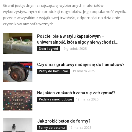
Granit jest jednym z najczęściej wybieranych materiałów
wykorzystywanych do produkcji nagrobków. Jego popularność wynika
przede wszystkim z wyjątkowej trwałości, odporności na działanie
czynników atmosferycznych...
Pościel biała w stylu kapsułowym –
uniwersalność, która nigdy nie wychodzi...
19 grudnia 2025
Dom i ogród
Czy smar grafitowy nadaje się do hamulców?
19 marca 2025
Pasty do hamulców
Na jakich znakach trzeba się zatrzymać?
19 marca 2025
Pedały samochodowe
Jak zrobić beton do formy?
19 marca 2025
Formy do betonu