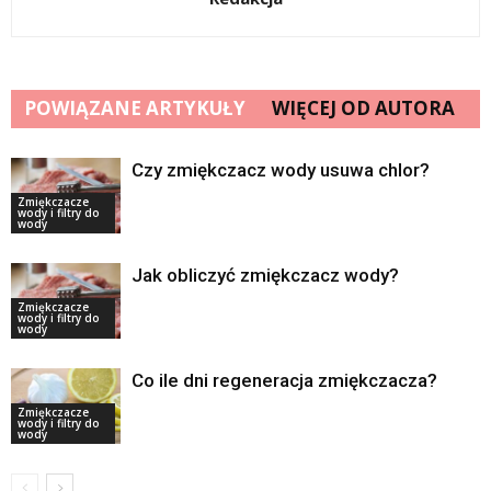
POWIĄZANE ARTYKUŁY
WIĘCEJ OD AUTORA
Czy zmiękczacz wody usuwa chlor?
Zmiękczacze
wody i filtry do
wody
Jak obliczyć zmiękczacz wody?
Zmiękczacze
wody i filtry do
wody
Co ile dni regeneracja zmiękczacza?
Zmiękczacze
wody i filtry do
wody