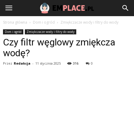
EmPlace.pl
Strona główna
Dom i ogród
Zmiękczacze wody i filtry do wody
Dom i ogród
Zmiękczacze wody i filtry do wody
Czy filtr węglowy zmiękcza
wodę?
Przez
Redakcja
-
11 stycznia 2025
316
0