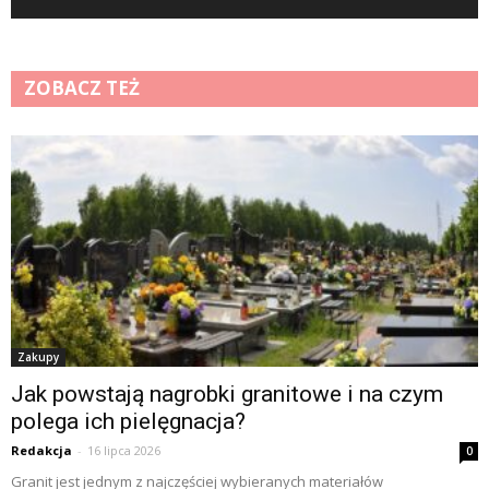
ZOBACZ TEŻ
Zakupy
Jak powstają nagrobki granitowe i na czym
polega ich pielęgnacja?
Redakcja
-
16 lipca 2026
0
Granit jest jednym z najczęściej wybieranych materiałów