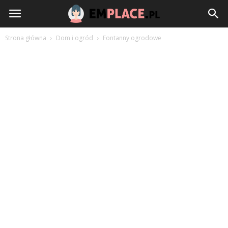
EmPlace.pl
Strona główna
Dom i ogród
Fontanny ogrodowe