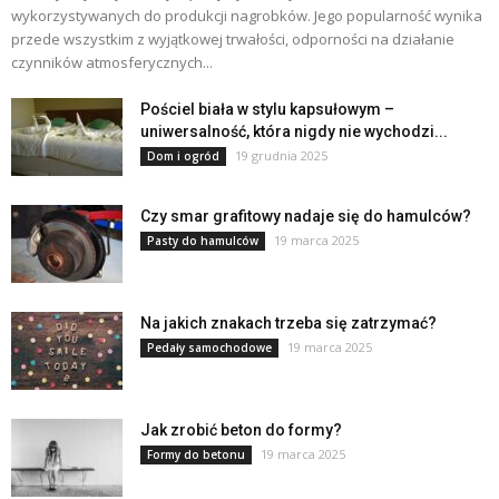
wykorzystywanych do produkcji nagrobków. Jego popularność wynika
przede wszystkim z wyjątkowej trwałości, odporności na działanie
czynników atmosferycznych...
Pościel biała w stylu kapsułowym –
uniwersalność, która nigdy nie wychodzi...
19 grudnia 2025
Dom i ogród
Czy smar grafitowy nadaje się do hamulców?
19 marca 2025
Pasty do hamulców
Na jakich znakach trzeba się zatrzymać?
19 marca 2025
Pedały samochodowe
Jak zrobić beton do formy?
19 marca 2025
Formy do betonu