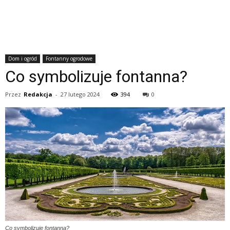
Dom i ogród
Fontanny ogrodowe
Co symbolizuje fontanna?
Przez
Redakcja
-
27 lutego 2024
394
0
Co symbolizuje fontanna?