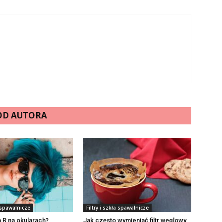
 OD AUTORA
a spawalnicze
Filtry i szkła spawalnicze
 R na okularach?
Jak często wymieniać filtr węglowy