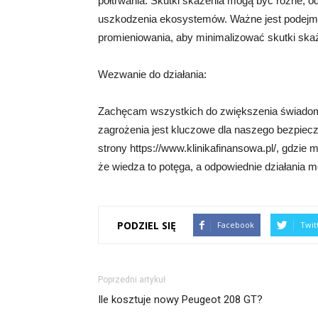
półtrwania. Skutki skażenia mogą być różne, 
uszkodzenia ekosystemów. Ważne jest podejmo
promieniowania, aby minimalizować skutki ska
Wezwanie do działania:
Zachęcam wszystkich do zwiększenia świadomo
zagrożenia jest kluczowe dla naszego bezpiec
strony https://www.klinikafinansowa.pl/, gdzie 
że wiedza to potęga, a odpowiednie działania 
PODZIEL SIĘ
Facebook
Twit
Poprzedni artykuł
Ile kosztuje nowy Peugeot 208 GT?