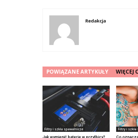
Redakcja
POWIĄZANE ARTYKUŁY
WIĘCEJ
Filtry i szkła spawalnicze
Filtry i szkł
Jak wymienić baterie w przyłbicy?
Co oznacza