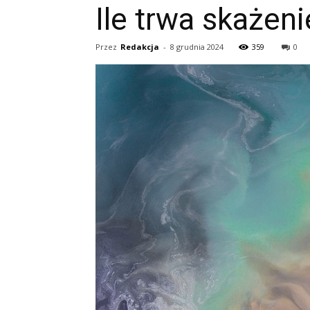
Ile trwa skażen
Przez
Redakcja
-
8 grudnia 2024
359
0