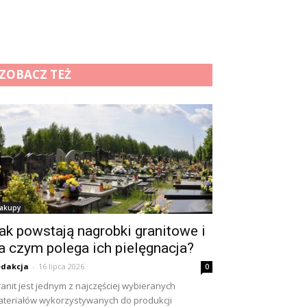
ZOBACZ TEŻ
akupy
ak powstają nagrobki granitowe i
a czym polega ich pielęgnacja?
dakcja
-
16 lipca 2026
0
anit jest jednym z najczęściej wybieranych
teriałów wykorzystywanych do produkcji