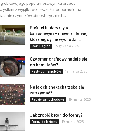
grobków. Jego popularność wynika przede
zystkim z wyjątkowej trwałości, odporności na
iałanie czynników atmosferycznych...
Pościel biała w stylu
kapsułowym – uniwersalność,
która nigdy nie wychodzi...
19 grudnia 2025
Dom i ogród
Czy smar grafitowy nadaje się
do hamulców?
19 marca 2025
Pasty do hamulców
Na jakich znakach trzeba się
zatrzymać?
19 marca 2025
Pedały samochodowe
Jak zrobić beton do formy?
19 marca 2025
Formy do betonu