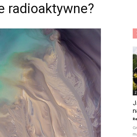
ie radioaktywne?
Z
J
n
Re
Gr
ma