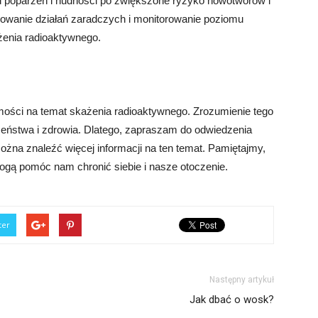
od poparzeń i nudności po zwiększone ryzyko nowotworów i
wanie działań zaradczych i monitorowanie poziomu
żenia radioaktywnego.
ści na temat skażenia radioaktywnego. Zrozumienie tego
zeństwa i zdrowia. Dlatego, zapraszam do odwiedzenia
można znaleźć więcej informacji na ten temat. Pamiętajmy,
mogą pomóc nam chronić siebie i nasze otoczenie.
ter
Następny artykuł
Jak dbać o wosk?