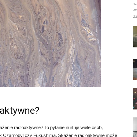
na
ws
dz
ioaktywne?
ażenie radioaktywne? To pytanie nurtuje wiele osób,
jak Czarnobyl czy Fukushima. Skażenie radioaktywne może